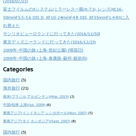
(2018/07/15)
富士フイルムのXシステム(ミラーレス一眼(X-T1), レンズ(XC16-
50mmF3.5-5.6 OIS II, XF10-24mmF4 R OIS, XF35mmF1.4 R))に入
れ替えた
サンリオピューロランドに行ってきた(2016/12/30)
東京ディズニーランドに行ってきた(2016/12/25)
2009年-中国の旅 (上海-世紀公園) [帰国日]
2009年-中国の旅 (上海-泰康路-蘇州-観前街)
Categories
国内旅行
(3)
海外旅行
(21)
南米(ブラジル,アルゼンチン)(Mar. 2019)
(2)
中国(桂林,上海)(Jul. 2009)
(6)
東南アジア(インドネシア,シンガポール)(Nov. 2007)
(5)
東南アジア(タイ,カンボジア)(Sept. 2007)
(8)
国内旅行
(3)