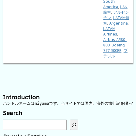
South
America
,
LAN
航空
,
アルゼン
チン
,
LATAM航
空
,
Argentina
,
LATAM
Airlines
,
Airbus A380-
800
,
Boeing
777-300ER
,
ブ
ラジル
Introduction
ハンドルネームはmiyamaです。当サイトでは国内、海外の旅行記を綴っ
Search
検索