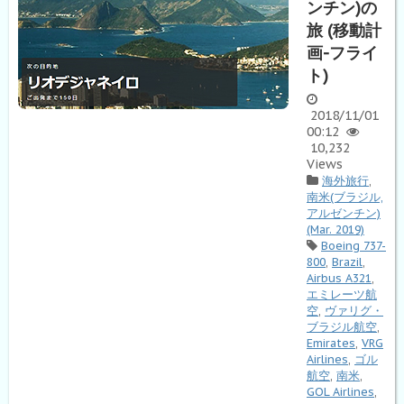
ンチン)の
旅 (移動計
画-フライ
ト)
2018/11/01
00:12
10,232
Views
海外旅行
,
南米(ブラジル,
アルゼンチン)
(Mar. 2019)
Boeing 737-
800
,
Brazil
,
Airbus A321
,
エミレーツ航
空
,
ヴァリグ・
ブラジル航空
,
Emirates
,
VRG
Airlines
,
ゴル
航空
,
南米
,
GOL Airlines
,