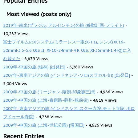
Popular Entries
Most viewed (posts only)
2019年-南米(ブラジル, アルゼンチン)の旅 (移動計画-フライト)
-
10,232 Views
富士フイルムのXシステム(ミラーレス一眼(X-T1), レンズ(XC16-
50mmF3.5-5.6 OIS II, XF10-24mmF4 R OIS, XF35mmF1.4 R))に入
れ替えた
- 6,639 Views
2009年-中国の旅 (桂林) [出発日]
- 5,260 Views
2007年-東南アジアの旅 (インドネシア-ソロ(スラカルタ)) [出発日]
-
5,004 Views
2009年-中国の旅 (リージャン-陽朔-印象劉三姉)
- 4,966 Views
2009年-中国の旅 (上海-泰康路-蘇州-観前街)
- 4,819 Views
2007年-東南アジアの旅 (インドネシア-スクー寺院-チュト寺院-ボロ
ブドゥール寺院)
- 4,738 Views
2009年-中国の旅 (上海-世紀公園) [帰国日]
- 4,626 Views
Recent Entries